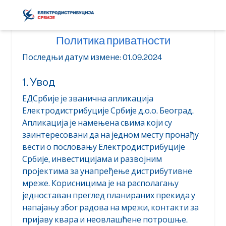
Политика приватности
Последњи датум измене: 01.09.2024
1. Увод
ЕДСрбије је званична апликација
Електродистрибуције Србије д.о.о. Београд.
Апликација је намењена свима који су
заинтересовани да на једном месту пронађу
вести о пословању Електродистрибуције
Србије, инвестицијама и развојним
пројектима за унапређење дистрибутивне
мреже. Корисницима је на располагању
једноставан преглед планираних прекида у
напајању због радова на мрежи, контакти за
пријаву квара и неовлашћене потрошње.