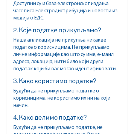
Доступни су и база електронског издања
часописа Електродистрибуција и новости из
медија о ЕДС.
2. Које податке прикупљамо?
Наша апликација не прикупља никакве
податке о корисницима. Не прикупљамо
личне информације као што су име, е-маил
адреса, локација, нити било који други
податак који би вас могао идентификовати.
3. Како користимо податке?
Будући да не прикупљамо податке о
корисницима, не користимо их ни на који
начин.
4. Како делимо податке?
Будући да не прикупљамо податке, не