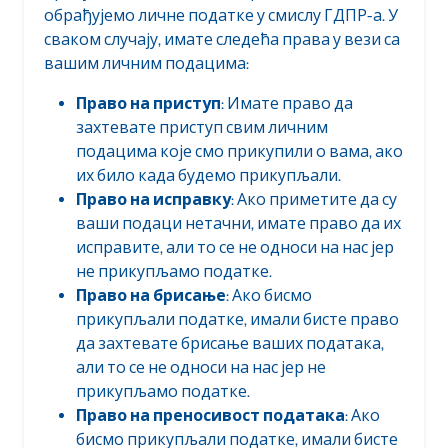
обрађујемо личне податке у смислу ГДПР-а. У
сваком случају, имате следећа права у вези са
вашим личним подацима:
Право на приступ
: Имате право да
захтевате приступ свим личним
подацима које смо прикупили о вама, ако
их било када будемо прикупљали.
Право на исправку
: Ако приметите да су
ваши подаци нетачни, имате право да их
исправите, али то се не односи на нас јер
не прикупљамо податке.
Право на брисање
: Ако бисмо
прикупљали податке, имали бисте право
да захтевате брисање ваших података,
али то се не односи на нас јер не
прикупљамо податке.
Право на преносивост података
: Ако
бисмо прикупљали податке, имали бисте