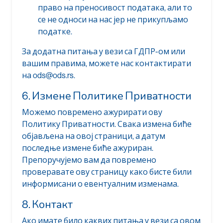
право на преносивост података, али то
се не односи на нас јер не прикупљамо
податке.
За додатна питања у вези са ГДПР-ом или
вашим правима, можете нас контактирати
на ods@ods.rs.
6. Измене Политике Приватности
Можемо повремено ажурирати ову
Политику Приватности. Свака измена биће
објављена на овој страници, а датум
последње измене биће ажуриран.
Препоручујемо вам да повремено
проверавате ову страницу како бисте били
информисани о евентуалним изменама.
8. Контакт
Ако имате било каквих питања у вези са овом