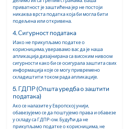
делимо их са трећим странама. Ваша
приватност је заштићена јер не постоји
никаква врста податка која би могла бити
подељена или откривена.
4. Сигурност података
Иако не прикупљамо податке о
корисницима, уверавамо вас да је наша
апликација дизајнирана са високим нивоом
сигурности како би се осигурала заштита свих
информација које се могу привремено
складиштити током рада апликације.
5. ГДПР (Општа уредба о заштити
података)
Ако се налазите у Европској унији,
обавезујемо се да поштујемо права и обавезе
у складу са ГДПР-ом. Будући да не
прикупљамо податке о корисницима, не